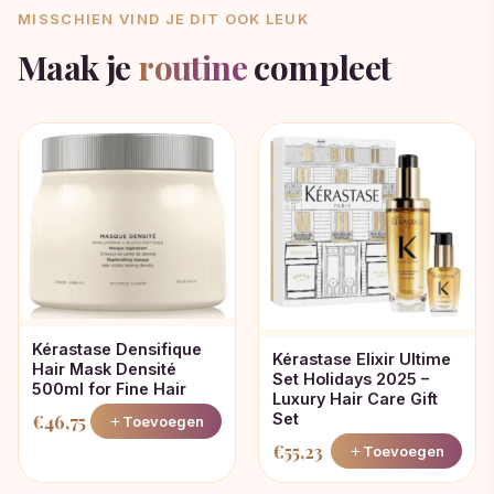
MISSCHIEN VIND JE DIT OOK LEUK
Maak je
routine
compleet
Kérastase Densifique
Kérastase Elixir Ultime
Hair Mask Densité
Set Holidays 2025 –
500ml for Fine Hair
Luxury Hair Care Gift
Set
€
46,75
Toevoegen
€
55,23
Toevoegen