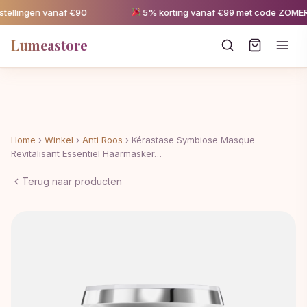
llingen vanaf €90
5% korting vanaf €99 met code ZOMER
Lumeastore
Home
›
Winkel
›
Anti Roos
›
Kérastase Symbiose Masque
Revitalisant Essentiel Haarmasker…
Terug naar producten