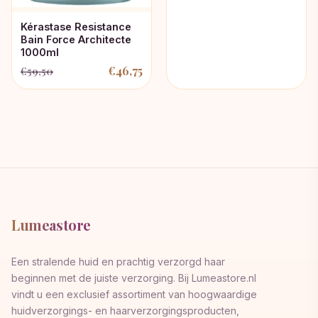
Kérastase Resistance
Bain Force Architecte
1000ml
€
46,75
€
59,50
Oorspronkelijke
Huidige
prijs
prijs
was:
is:
€59,50.
€46,75.
Lumeastore
Een stralende huid en prachtig verzorgd haar
beginnen met de juiste verzorging. Bij Lumeastore.nl
vindt u een exclusief assortiment van hoogwaardige
huidverzorgings- en haarverzorgingsproducten,