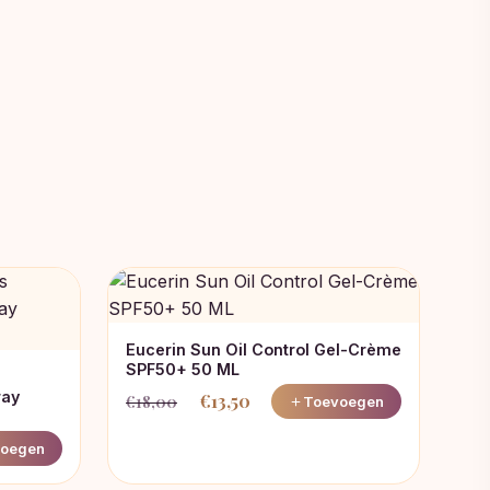
Eucerin Sun Oil Control Gel-Crème
SPF50+ 50 ML
ray
€
13,50
€
18,00
Toevoegen
Oorspronkelijke
Huidige
prijs
prijs
oegen
was:
is: