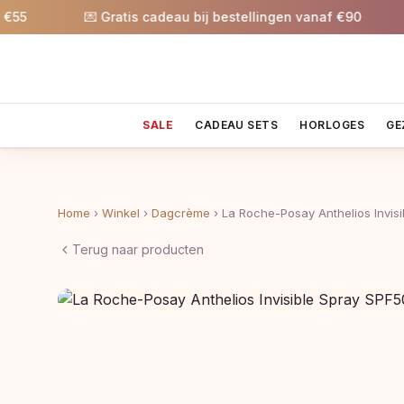
5
💌 Gratis cadeau bij bestellingen vanaf €90

SALE
CADEAU SETS
HORLOGES
GE
Home
›
Winkel
›
Dagcrème
›
La Roche-Posay Anthelios Invis
Terug naar producten