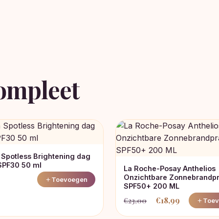
ompleet
 Spotless Brightening dag
SPF30 50 ml
La Roche-Posay Anthelios
Onzichtbare Zonnebrandp
Toevoegen
SPF50+ 200 ML
€
18,99
€
23,00
Toev
Oorspronkelijke
Huidige
prijs
prijs