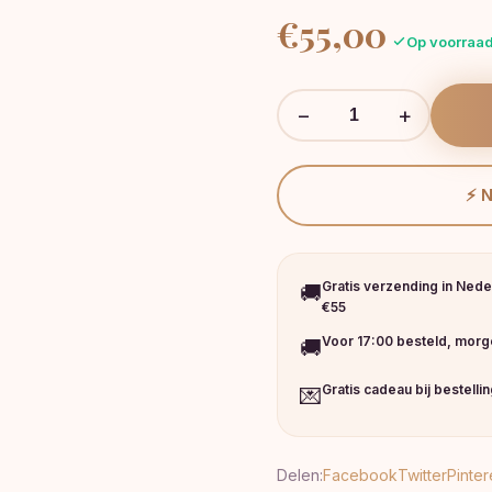
€
55,00
Op voorraad
−
+
⚡ 
Gratis verzending in Nede
🚚
€55
Voor 17:00 besteld, morge
🚚
Gratis cadeau bij bestelli
💌
Delen:
Facebook
Twitter
Pinter