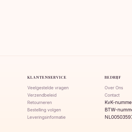
was:
is:
€23,00.
€18,99.
KLANTENSERVICE
BEDRIJF
Veelgestelde vragen
Over Ons
Verzendbeleid
Contact
KvK-nummer
Retourneren
BTW-numme
Bestelling volgen
NL0050359
Leveringsinformatie