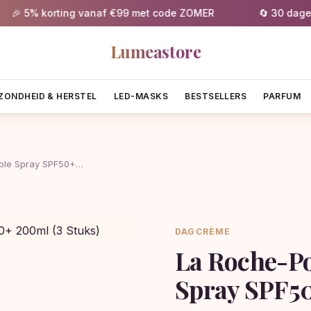
 5% korting vanaf €99 met code ZOMER
🔄 30 dagen gr
Lumeastore
ZONDHEID & HERSTEL
LED-MASKS
BESTSELLERS
PARFUM
ible Spray SPF50+…
DAGCRÈME
La Roche-Po
Spray SPF50