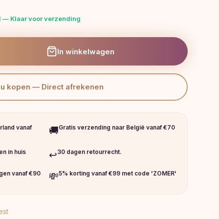
 — Klaar voor verzending
In winkelwagen
Nu kopen — Direct afrekenen
rland vanaf
Gratis verzending naar België vanaf €70
🚚
n in huis
30 dagen retourrecht.
↩️
ngen vanaf €90
5% korting vanaf €99 met code 'ZOMER'
💸
est