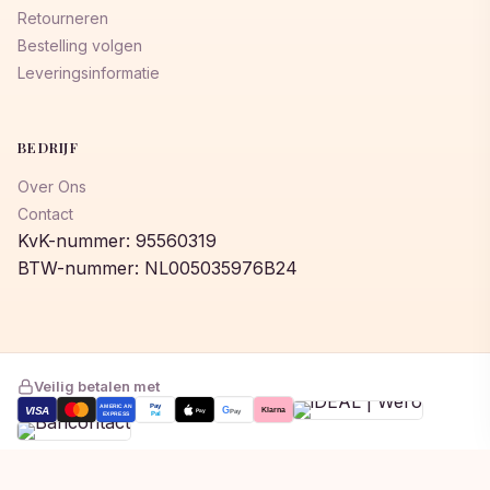
Retourneren
Bestelling volgen
Leveringsinformatie
BEDRIJF
Over Ons
Contact
KvK-nummer: 95560319
BTW-nummer: NL005035976B24
Veilig betalen met
AMERICAN
Pay
VISA
G
Klarna
Pay
Pay
EXPRESS
Pal
Toegevoegd aan winkelwagen!