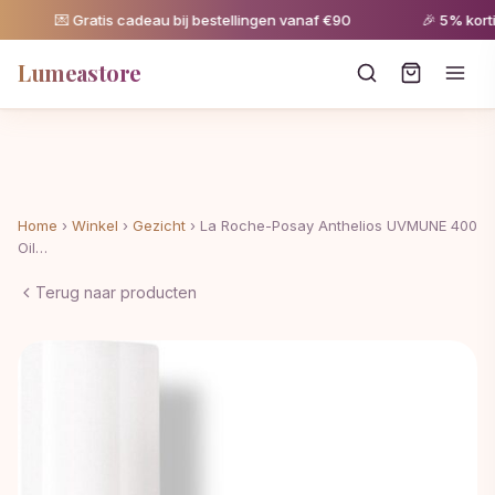
💌 Gratis cadeau bij bestellingen vanaf €90
🎉 5% kortin
Lumeastore
Home
›
Winkel
›
Gezicht
›
La Roche-Posay Anthelios UVMUNE 400
Oil…
Terug naar producten