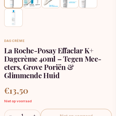
DAGCRÈME
La Roche-Posay Effaclar K+
Dagcrème 40ml – Tegen Mee-
eters, Grove Poriën &
Glimmende Huid
€
13,50
Niet op voorraad
−
+
Niet op voorraad