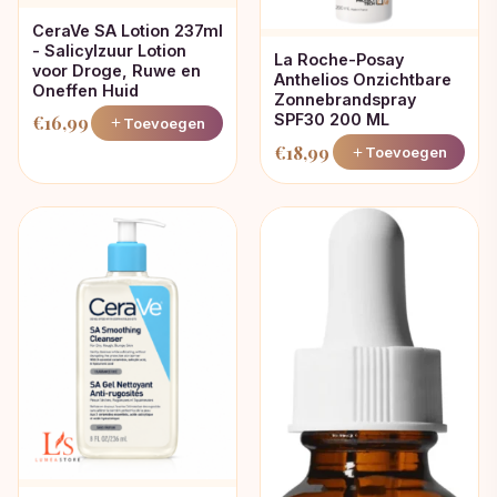
CeraVe SA Lotion 237ml
- Salicylzuur Lotion
La Roche-Posay
voor Droge, Ruwe en
Anthelios Onzichtbare
Oneffen Huid
Zonnebrandspray
SPF30 200 ML
€
16,99
Toevoegen
€
18,99
Toevoegen