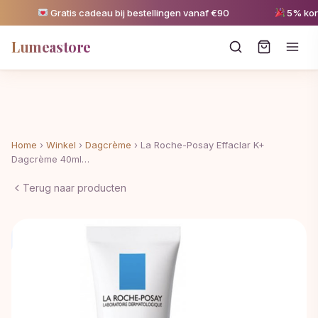
Gratis cadeau bij bestellingen vanaf €90
5% korting
Lumeastore
Home
›
Winkel
›
Dagcrème
›
La Roche-Posay Effaclar K+
Dagcrème 40ml…
Terug naar producten