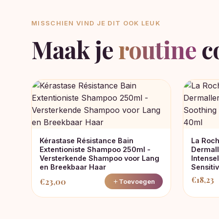
MISSCHIEN VIND JE DIT OOK LEUK
Maak je
routine
c
Kérastase Résistance Bain
La Roch
Extentioniste Shampoo 250ml -
Dermall
Versterkende Shampoo voor Lang
Intense
en Breekbaar Haar
Sensiti
€
18,23
€
23,00
Toevoegen