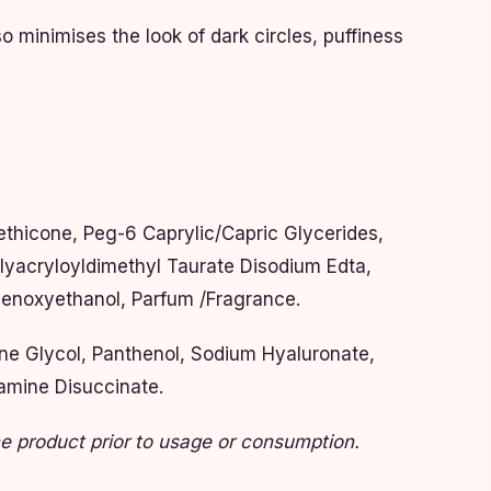
o minimises the look of dark circles, puffiness
ethicone, Peg-6 Caprylic/Capric Glycerides,
yacryloyldimethyl Taurate Disodium Edta,
Phenoxyethanol, Parfum /Fragrance.
ene Glycol, Panthenol, Sodium Hyaluronate,
iamine Disuccinate.
the product prior to usage or consumption.