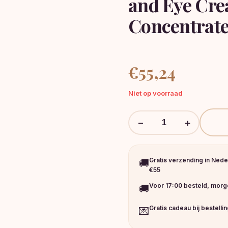
and Eye Cre
Concentrate
€
55,24
Niet op voorraad
−
+
Gratis verzending in Nede
🚚
€55
Voor 17:00 besteld, morge
🚚
Gratis cadeau bij bestelli
💌