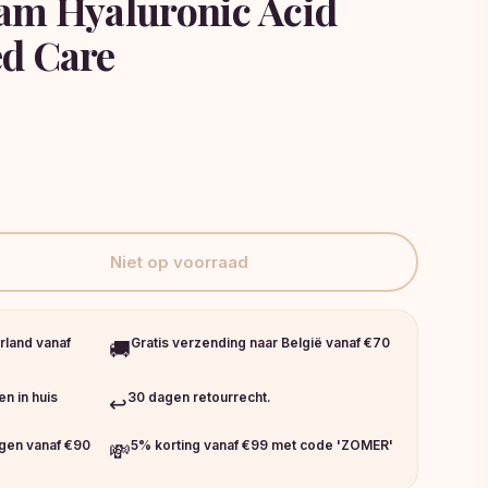
am Hyaluronic Acid
d Care
Niet op voorraad
rland vanaf
Gratis verzending naar België vanaf €70
🚚
n in huis
30 dagen retourrecht.
↩️
ngen vanaf €90
5% korting vanaf €99 met code 'ZOMER'
💸