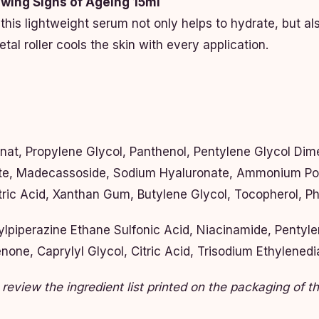
wing Signs of Ageing 15ml
 this lightweight serum not only helps to hydrate, but als
metal roller cools the skin with every application.
nat, Propylene Glycol, Panthenol, Pentylene Glycol Dim
ate, Madecassoside, Sodium Hyaluronate, Ammonium Pol
itric Acid, Xanthan Gum, Butylene Glycol, Tocopherol, 
lpiperazine Ethane Sulfonic Acid, Niacinamide, Pentyl
one, Caprylyl Glycol, Citric Acid, Trisodium Ethylened
 review the ingredient list printed on the packaging of 