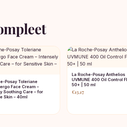
ompleet
La Roche-Posay Anthelios
UVMUNE 400 Oil Control Fl
e-Posay Toleriane
50+ | 50 ml
ergo Face Cream –
€
13,17
ly Soothing Care – for
ve Skin – 40ml