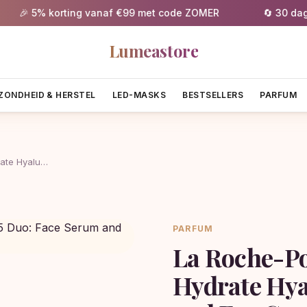
🎉 5% korting vanaf €99 met code ZOMER
🔄 30 dagen g
Lumeastore
ZONDHEID & HERSTEL
LED-MASKS
BESTSELLERS
PARFUM
ate Hyalu…
PARFUM
La Roche-P
Hydrate Hya