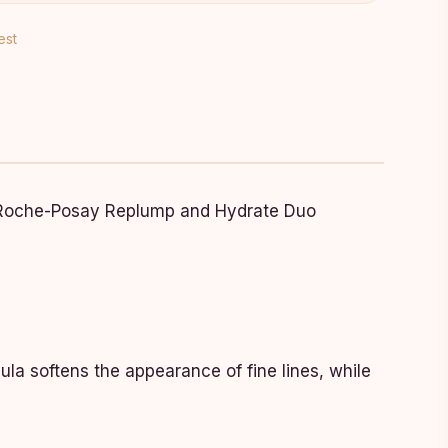
est
 La Roche-Posay Replump and Hydrate Duo
ula softens the appearance of fine lines, while