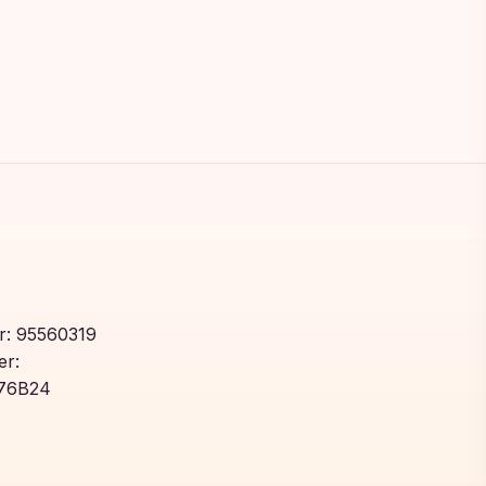
: 95560319
r:
76B24