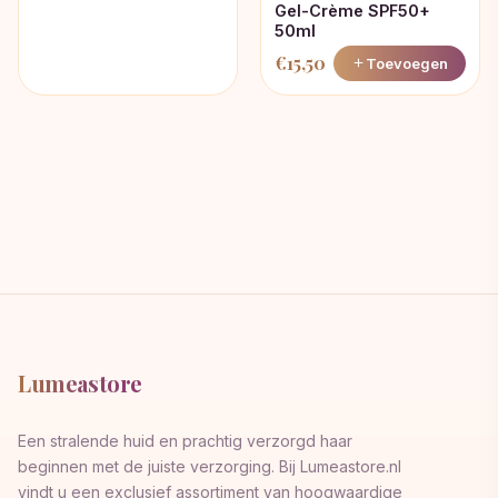
Gel-Crème SPF50+
was:
is:
50ml
€16,13.
€12,33.
€
15,50
Toevoegen
Lumeastore
Een stralende huid en prachtig verzorgd haar
beginnen met de juiste verzorging. Bij Lumeastore.nl
vindt u een exclusief assortiment van hoogwaardige