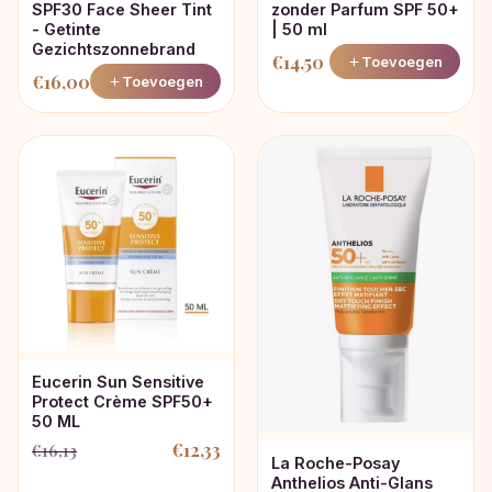
zonder Parfum SPF 50+
SPF30 Face Sheer Tint
| 50 ml
- Getinte
Gezichtszonnebrand
€
14,50
Toevoegen
€
16,00
Toevoegen
Eucerin Sun Sensitive
Protect Crème SPF50+
50 ML
€
12,33
€
16,13
Oorspronkelijke
Huidige
La Roche-Posay
Anthelios Anti-Glans
prijs
prijs