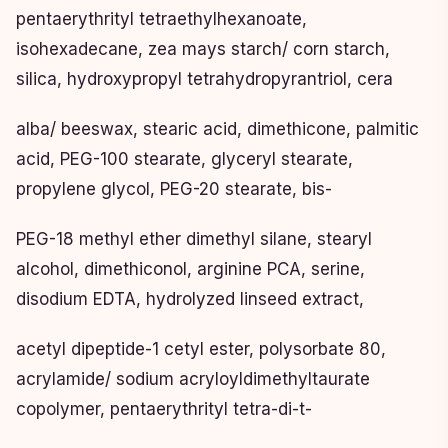
pentaerythrityl tetraethylhexanoate,
isohexadecane, zea mays starch/ corn starch,
silica, hydroxypropyl tetrahydropyrantriol, cera
alba/ beeswax, stearic acid, dimethicone, palmitic
acid, PEG-100 stearate, glyceryl stearate,
propylene glycol, PEG-20 stearate, bis-
PEG-18 methyl ether dimethyl silane, stearyl
alcohol, dimethiconol, arginine PCA, serine,
disodium EDTA, hydrolyzed linseed extract,
acetyl dipeptide-1 cetyl ester, polysorbate 80,
acrylamide/ sodium acryloyldimethyltaurate
copolymer, pentaerythrityl tetra-di-t-