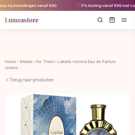
bij bestellingen vanaf €90
5% korting vanaf €99 met code
Lumeastore
Home
›
Winkel
›
For Them
›
Lattafa Victoria Eau de Parfum
Unisex…
Terug naar producten