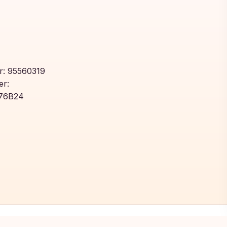
: 95560319
r:
76B24