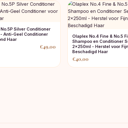
 No.5P Silver Conditioner
- Anti-Geel Conditioner
Olaplex No.4 Fine & No.5 F
ond Haar
Shampoo en Conditioner S
€
49,00
2x250ml - Herstel voor Fij
nkelijke
Beschadigd Haar
€
40,00
.