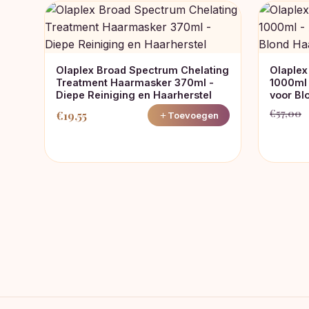
Olaplex Broad Spectrum Chelating
Olaplex
Treatment Haarmasker 370ml -
1000ml 
Diepe Reiniging en Haarherstel
voor Bl
€
57,00
€
19,55
Toevoegen
Oorspro
Huidige
prijs
prijs
was:
is:
€57,00.
€49,00