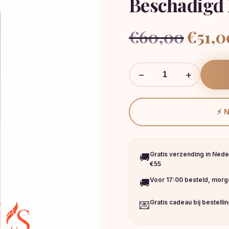
Beschadigd
Oorspronke
€
60,00
€
51,0
prijs
was:
€60,00.
−
+
⚡ 
Gratis verzending in Nede
🚚
€55
Voor 17:00 besteld, morge
🚚
Gratis cadeau bij bestelli
💌