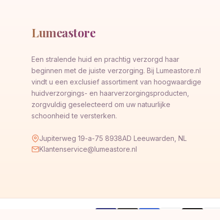
Lumeastore
Een stralende huid en prachtig verzorgd haar
beginnen met de juiste verzorging. Bij Lumeastore.nl
vindt u een exclusief assortiment van hoogwaardige
huidverzorgings- en haarverzorgingsproducten,
zorgvuldig geselecteerd om uw natuurlijke
schoonheid te versterken.
Jupiterweg 19-a-75 8938AD Leeuwarden, NL
Klantenservice@lumeastore.nl
AMERICAN
Pay
Veilig betalen met
VISA
G
Pay
Pay
EXPRESS
Pal