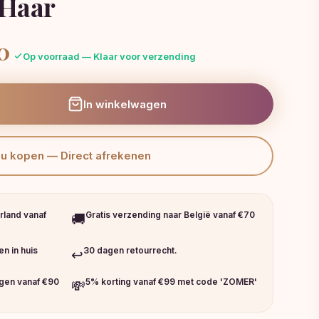
 Haar
lijke
Huidige
0
Op voorraad — Klaar voor verzending
prijs
is:
€51,00.
In winkelwagen
Nu kopen — Direct afrekenen
rland vanaf
Gratis verzending naar België vanaf €70
🚚
n in huis
30 dagen retourrecht.
↩️
ngen vanaf €90
5% korting vanaf €99 met code 'ZOMER'
💸