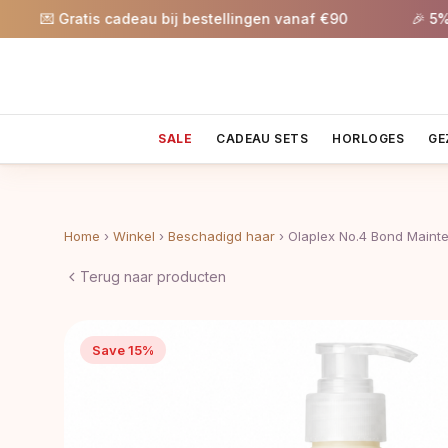
 Gratis cadeau bij bestellingen vanaf €90
🎉 5% korti
SALE
CADEAU SETS
HORLOGES
GE
Home
›
Winkel
›
Beschadigd haar
›
Olaplex No.4 Bond Main
Terug naar producten
Save 15%