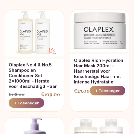
Olaplex Rich Hydration
Olaplex No.4 & No.5
Hair Mask 200ml -
Shampoo en
Haarherstel voor
Conditioner Set
Beschadigd Haar met
2x1000ml - Herstel
Intense Hydratatie
voor Beschadigd Haar
€
27,00
Toevoegen
€
109,00
€
118,00
Oorspronkelijke
Huidige
Toevoegen
prijs
prijs
was:
is:
€118,00.
€109,00.