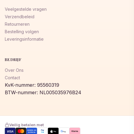
Veelgestelde vragen
Verzendbeleid
Retourneren
Bestelling volgen
Leveringsinformatie
BEDRIJF
Over Ons
Contact
KvK-nummer: 95560319
BTW-nummer: NL005035976B24
Veilig betalen met
AMERICAN
Pay
VISA
G
Klarna
Pay
Pay
EXPRESS
Pal