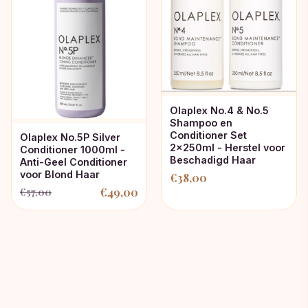
Olaplex No.4 & No.5
Shampoo en
Conditioner Set
Olaplex No.5P Silver
2x250ml - Herstel voor
Conditioner 1000ml -
Beschadigd Haar
Anti-Geel Conditioner
voor Blond Haar
€
38,00
€
49,00
€
57,00
Oorspronkelijke
Huidige
prijs
prijs
was:
is:
€57,00.
€49,00.