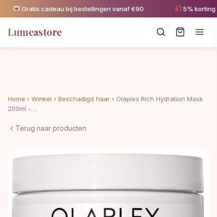
Gratis cadeau bij bestellingen vanaf €90
5% korting va
Lumeastore
Home
›
Winkel
›
Beschadigd haar
›
Olaplex Rich Hydration Mask
200ml -…
Terug naar producten