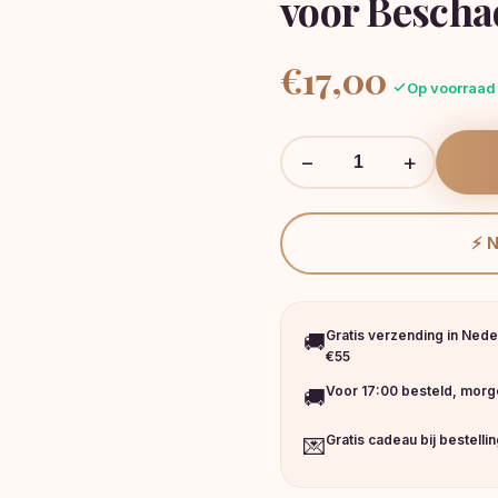
voor Bescha
€
17,00
Op voorraad
−
+
⚡ 
Gratis verzending in Nede
🚚
€55
Voor 17:00 besteld, morge
🚚
Gratis cadeau bij bestelli
💌