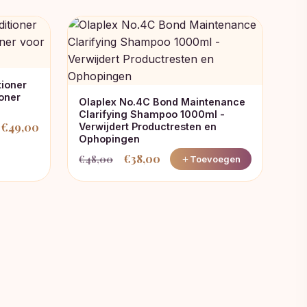
tioner
oner
Olaplex No.4C Bond Maintenance
Clarifying Shampoo 1000ml -
€
49,00
Verwijdert Productresten en
Ophopingen
€
38,00
€
48,00
Toevoegen
Oorspronkelijke
Huidige
prijs
prijs
was:
is:
€48,00.
€38,00.