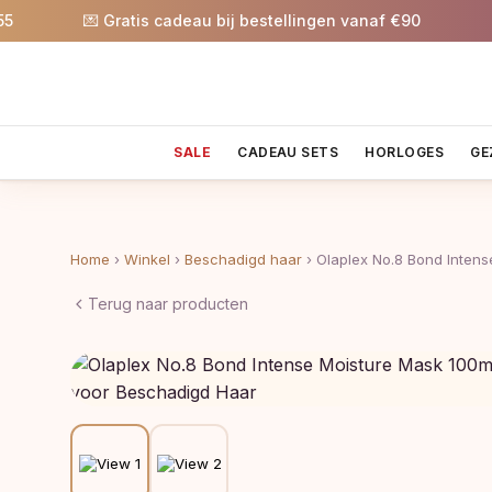
💌 Gratis cadeau bij bestellingen vanaf €90
🎉 5%
SALE
CADEAU SETS
HORLOGES
GE
Home
›
Winkel
›
Beschadigd haar
›
Olaplex No.8 Bond Inten
Terug naar producten