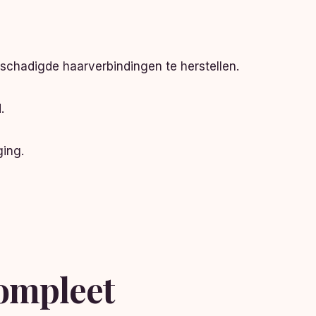
eschadigde haarverbindingen te herstellen.
.
ging.
ompleet