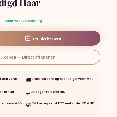
digd Haar
 — Klaar voor verzending
In winkelwagen
Nu kopen — Direct afrekenen
rland vanaf
Gratis verzending naar België vanaf €70
🚚
n in huis
30 dagen retourrecht.
↩️
ngen vanaf €90
5% korting vanaf €99 met code 'ZOMER'
💸