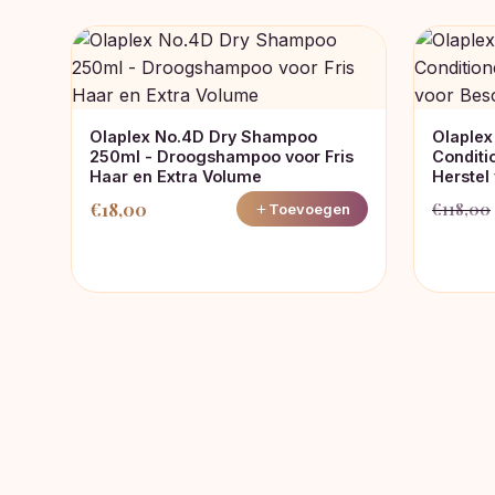
Olaplex No.4D Dry Shampoo
Olaplex
250ml - Droogshampoo voor Fris
Conditi
Haar en Extra Volume
Herstel
€
18,00
€
118,00
Toevoegen
Oorspro
Huidige
prijs
prijs
was:
is:
€118,00
€109,0