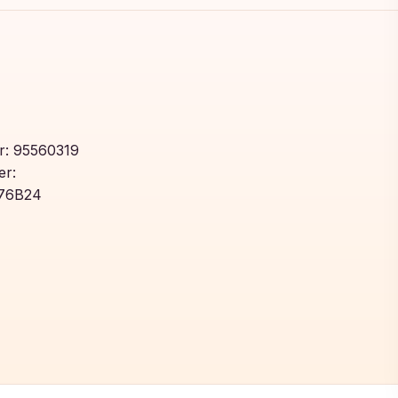
: 95560319
r:
76B24