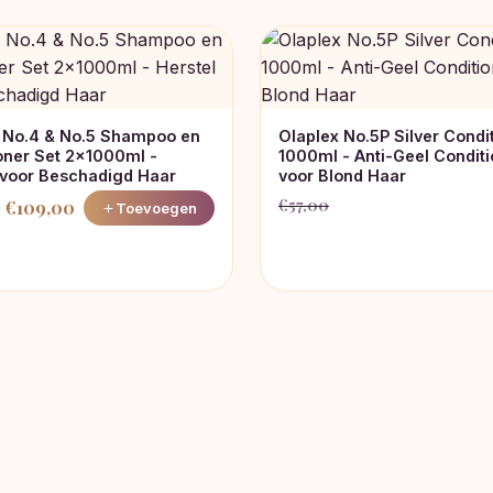
 No.4 & No.5 Shampoo en
Olaplex No.5P Silver Condi
oner Set 2x1000ml -
1000ml - Anti-Geel Conditi
 voor Beschadigd Haar
voor Blond Haar
€
57,00
€
109,00
Toevoegen
Oorspronkelijke
Huidige
nkelijke
prijs
prijs
was:
is:
€57,00.
€49,00.
.
0.