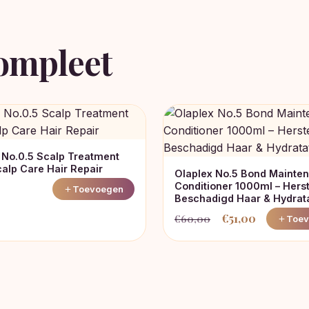
ompleet
 No.0.5 Scalp Treatment
alp Care Hair Repair
Olaplex No.5 Bond Mainte
Conditioner 1000ml – Herst
Toevoegen
Beschadigd Haar & Hydrata
€
51,00
€
60,00
Toev
Oorspronkelijke
Huidige
prijs
prijs
was:
is:
€60,00.
€51,00.