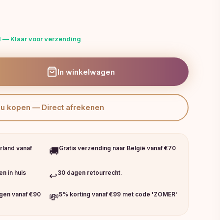
 — Klaar voor verzending
In winkelwagen
Nu kopen — Direct afrekenen
rland vanaf
Gratis verzending naar België vanaf €70
🚚
n in huis
30 dagen retourrecht.
↩️
ngen vanaf €90
5% korting vanaf €99 met code 'ZOMER'
💸