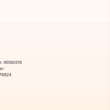
: 95560319
r:
76B24