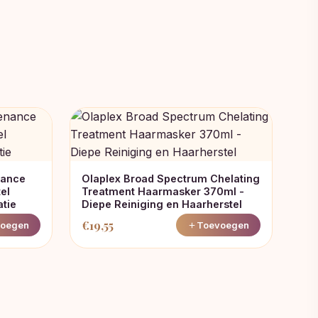
nance
Olaplex Broad Spectrum Chelating
el
Treatment Haarmasker 370ml -
tie
Diepe Reiniging en Haarherstel
€
19,55
oegen
Toevoegen