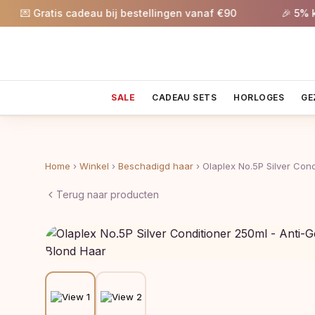
 Gratis cadeau bij bestellingen vanaf €90
🎉 5% korti
SALE
CADEAU SETS
HORLOGES
GE
Home
›
Winkel
›
Beschadigd haar
›
Olaplex No.5P Silver Con
Terug naar producten