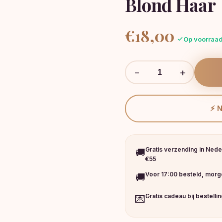
Blond Haar
€
18,00
Op voorraad
−
+
⚡ 
Gratis verzending in Nede
🚚
€55
Voor 17:00 besteld, morge
🚚
Gratis cadeau bij bestelli
💌