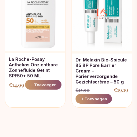
La Roche-Posay
Dr. Melaxin Bio-Spicule
Anthelios Onzichtbare
B5 BP Pore Barrier
Zonnefluide Getint
Cream –
SPF50+ 50 ML
Poriënverzorgende
Gezichtscrème – 50 g
€
14,99
Toevoegen
€
19,19
€
25,90
Oorspronkelijke
Huidige
Toevoegen
prijs
prijs
was:
is:
€25,90.
€19,19.