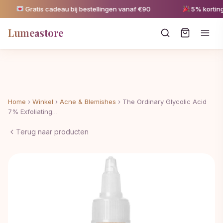
Gratis cadeau bij bestellingen vanaf €90
5% korting va
Lumeastore
Home
›
Winkel
›
Acne & Blemishes
›
The Ordinary Glycolic Acid
7% Exfoliating…
Terug naar producten