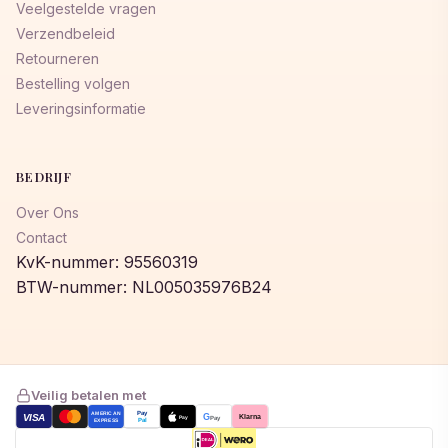
Veelgestelde vragen
Verzendbeleid
Retourneren
Bestelling volgen
Leveringsinformatie
BEDRIJF
Over Ons
Contact
KvK-nummer: 95560319
BTW-nummer: NL005035976B24
Veilig betalen met
AMERICAN
Pay
VISA
G
Klarna
Pay
Pay
EXPRESS
Pal