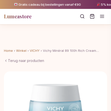
Gratis cadeau bij bestellingen vanaf €90
5% korti
Lumeastore
Home
›
Winkel
›
VICHY
›
Vichy Minéral 89 100h Rich Cream…
Terug naar producten