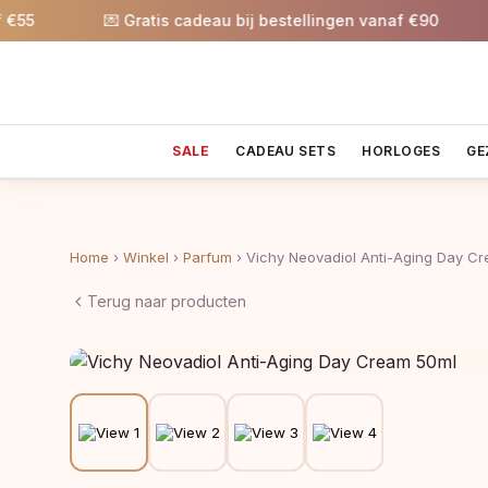
💌 Gratis cadeau bij bestellingen vanaf €90
🎉
SALE
CADEAU SETS
HORLOGES
GE
Home
›
Winkel
›
Parfum
›
Vichy Neovadiol Anti-Aging Day C
Terug naar producten