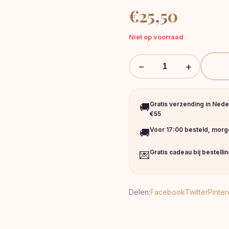
€
25,50
Niet op voorraad
−
+
Gratis verzending in Nede
🚚
€55
Voor 17:00 besteld, morge
🚚
Gratis cadeau bij bestelli
💌
Delen:
Facebook
Twitter
Pinter