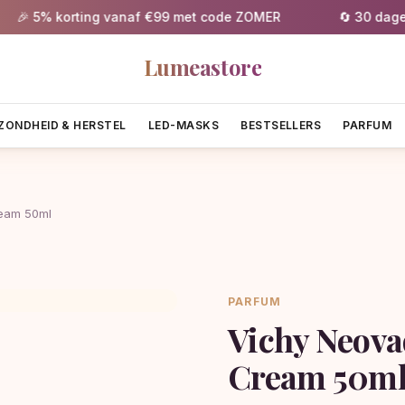
 5% korting vanaf €99 met code ZOMER
🔄 30 dagen gra
Lumeastore
ZONDHEID & HERSTEL
LED-MASKS
BESTSELLERS
PARFUM
ream 50ml
PARFUM
Vichy Neova
Cream 50m