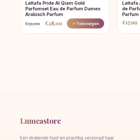
Lattafa Pride Al Qiam Gold
Lattafa
Parfumset Eau de Parfum Dames
de Par
Arabisch Parfum
Parfum
€
17,99
€
28,00
€
32,00
Toevoegen
Oorspronkelijke
Huidige
prijs
prijs
was:
is:
€32,00.
€28,00.
Lumeastore
Een stralende huid en prachtig verzorgd haar