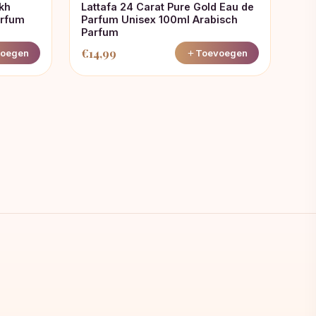
ukh
Lattafa 24 Carat Pure Gold Eau de
arfum
Parfum Unisex 100ml Arabisch
Parfum
€
14,99
oegen
Toevoegen