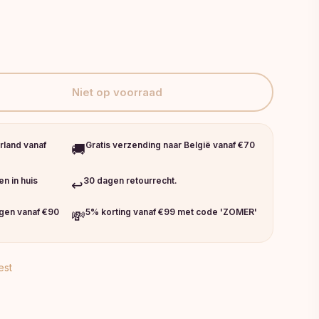
Niet op voorraad
rland vanaf
Gratis verzending naar België vanaf €70
🚚
n in huis
30 dagen retourrecht.
↩️
ngen vanaf €90
5% korting vanaf €99 met code 'ZOMER'
💸
est