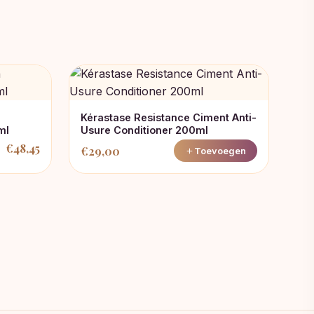
Kérastase Resistance Ciment Anti-
ml
Usure Conditioner 200ml
€
48,45
€
29,00
Toevoegen