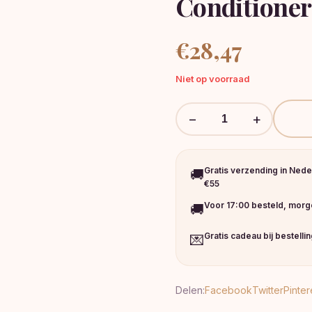
Conditioner
€
28,47
Niet op voorraad
−
+
Gratis verzending in Nede
🚚
€55
Voor 17:00 besteld, morge
🚚
Gratis cadeau bij bestelli
💌
Delen:
Facebook
Twitter
Pinter