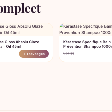
ompleet
se Gloss Absolu Glaze
Kérastase Specifique Bain
air Oil 45ml
Prévention Shampoo 1000
€
63,75
Toevoegen
Oorspronkelijke
Huidige
prijs
prijs
was:
is:
€63,75.
€48,45.