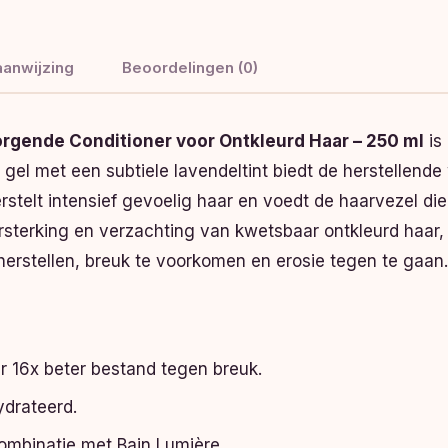
anwijzing
Beoordelingen (0)
orgende Conditioner voor Ontkleurd Haar – 250 ml
is 
 gel met een subtiele lavendeltint biedt de herstellend
erstelt intensief gevoelig haar en voedt de haarvezel d
terking en verzachting van kwetsbaar ontkleurd haar, ter
herstellen, breuk te voorkomen en erosie tegen te gaan. 
ar 16x beter bestand tegen breuk.
ydrateerd.
combinatie met Bain Lumière.