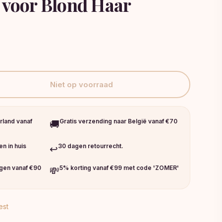
 voor Blond Haar
Niet op voorraad
rland vanaf
Gratis verzending naar België vanaf €70
🚚
n in huis
30 dagen retourrecht.
↩️
ngen vanaf €90
5% korting vanaf €99 met code 'ZOMER'
💸
est