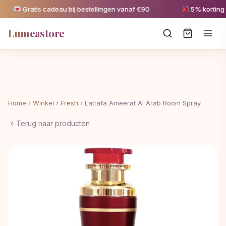
Gratis cadeau bij bestellingen vanaf €90
5% korting va
Lumeastore
Home
›
Winkel
›
Fresh
›
Lattafa Ameerat Al Arab Room Spray…
Terug naar producten