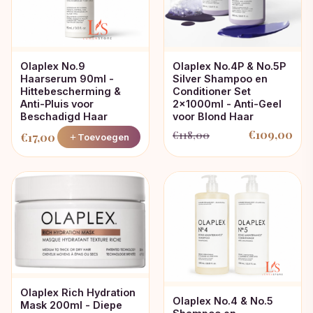
Olaplex No.9
Olaplex No.4P & No.5P
Haarserum 90ml -
Silver Shampoo en
Hittebescherming &
Conditioner Set
Anti-Pluis voor
2x1000ml - Anti-Geel
Beschadigd Haar
voor Blond Haar
€
109,00
€
118,00
€
17,00
Toevoegen
Oorspronkelijke
Huidige
prijs
prijs
was:
is:
€118,00.
€109,00.
Olaplex Rich Hydration
Olaplex No.4 & No.5
Mask 200ml - Diepe