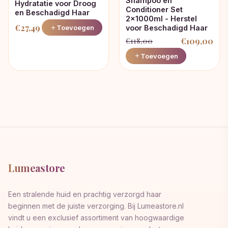
Shampoo en
Hydratatie voor Droog
Conditioner Set
en Beschadigd Haar
2x1000ml - Herstel
€
27,49
voor Beschadigd Haar
Toevoegen
€
109,00
€
118,00
Oorspronkelijke
Huidige
Toevoegen
prijs
prijs
was:
is:
€118,00.
€109,00.
Lumeastore
Een stralende huid en prachtig verzorgd haar
beginnen met de juiste verzorging. Bij Lumeastore.nl
vindt u een exclusief assortiment van hoogwaardige