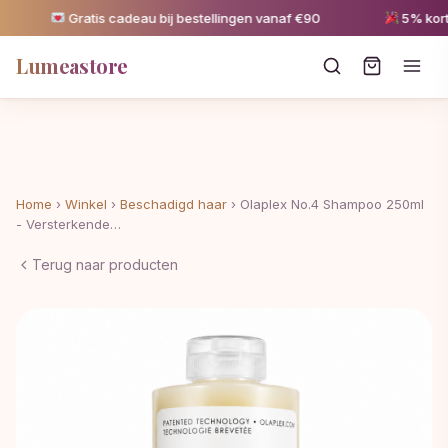
Gratis cadeau bij bestellingen vanaf €90
5% korting
Lumeastore
Home
›
Winkel
›
Beschadigd haar
›
Olaplex No.4 Shampoo 250ml
- Versterkende…
Terug naar producten