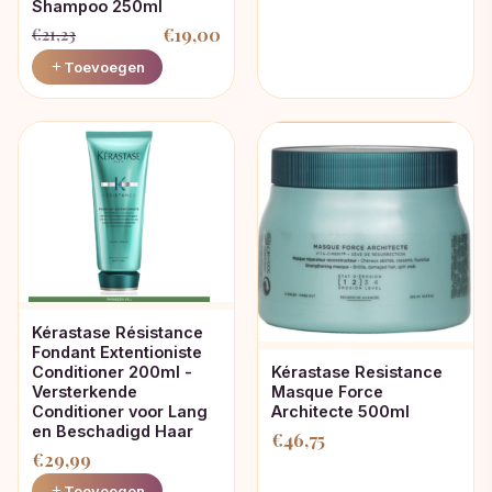
Shampoo 250ml
prijs
prijs
€
19,00
€
21,23
was:
is:
Oorspronkelijke
Huidige
Toevoegen
€63,75.
€46,33.
prijs
prijs
was:
is:
€21,23.
€19,00.
Kérastase Résistance
Fondant Extentioniste
Conditioner 200ml -
Kérastase Resistance
Versterkende
Masque Force
Conditioner voor Lang
Architecte 500ml
en Beschadigd Haar
€
46,75
€
29,99
Toevoegen