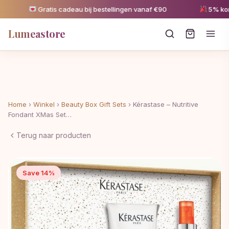
Gratis cadeau bij bestellingen vanaf €90
5% kortin
Lumeastore
Home
›
Winkel
›
Beauty Box Gift Sets
›
Kérastase – Nutritive
Fondant XMas Set…
Terug naar producten
Save 14%