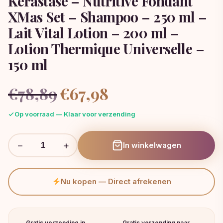
Kérastase – Nutritive Fondant
XMas Set – Shampoo – 250 ml –
Lait Vital Lotion – 200 ml –
Lotion Thermique Universelle –
150 ml
Oorspronkelijke
Huidige
€
78,89
€
67,98
prijs
prijs
was:
is:
Op voorraad — Klaar voor verzending
€78,89.
€67,98.
−
+
In winkelwagen
Nu kopen — Direct afrekenen
Gratis verzending in
Gratis verzending naar