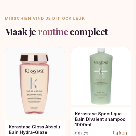
MISSCHIEN VIND JE DIT OOK LEUK
Maak je
routine
compleet
Kérastase Specifique
Bain Divalent shampoo
1000ml
Kérastase Gloss Absolu
€
46,33
Bain Hydra-Glaze
€
63,75
Oorspronkelijke
Huidige