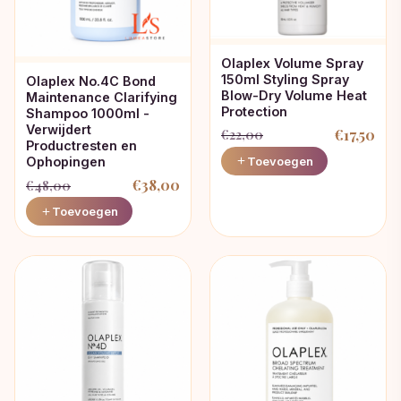
Olaplex Volume Spray
150ml Styling Spray
Olaplex No.4C Bond
Blow-Dry Volume Heat
Maintenance Clarifying
Protection
Shampoo 1000ml -
Verwijdert
€
17,50
€
22,00
Productresten en
Oorspronkelijke
Huidige
Toevoegen
Ophopingen
prijs
prijs
€
38,00
€
48,00
was:
is:
Oorspronkelijke
Huidige
Toevoegen
€22,00.
€17,50.
prijs
prijs
was:
is:
€48,00.
€38,00.