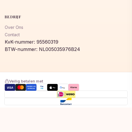
BEDRIJF
Over Ons
Contact
KvK-nummer: 95560319
BTW-nummer: NL005035976B24
Veilig betalen met
AMERICAN
Pay
VISA
G
Klarna
Pay
Pay
EXPRESS
Pal
Toegevoegd aan winkelwagen!
© 2026 © 2026 Lumeastore. Alle rechten voorbehouden.
Bekijk winkelwagen om af te rekenen
Privacybeleid
Algemene voorwaarden
Cookiebeleid