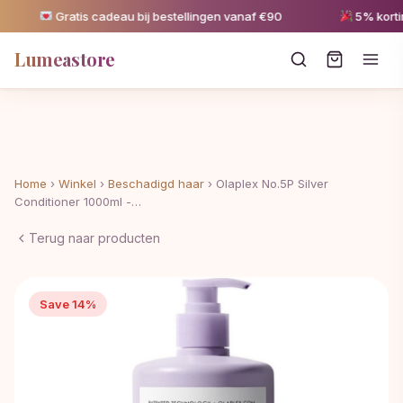
Gratis cadeau bij bestellingen vanaf €90
5% korting 
Lumeastore
Home
›
Winkel
›
Beschadigd haar
›
Olaplex No.5P Silver
Conditioner 1000ml -…
Terug naar producten
Save 14%