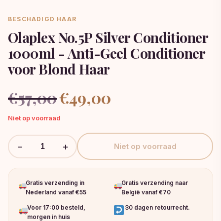
BESCHADIGD HAAR
Olaplex No.5P Silver Conditioner
1000ml - Anti-Geel Conditioner
voor Blond Haar
Oorspronkelijke
Huidige
€
57,00
€
49,00
prijs
prijs
was:
is:
Niet op voorraad
€57,00.
€49,00.
−
+
Niet op voorraad
Gratis verzending in
Gratis verzending naar
Nederland vanaf €55
België vanaf €70
Voor 17:00 besteld,
30 dagen retourrecht.
morgen in huis